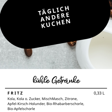
TÄGLICH
ANDERE
KUCHEN
kühle Getränke
FRITZ
0,33
L
Kola, Kola o. Zucker, MischMasch, Zitrone,
Apfel-Kirsch-Holunder, Bio-Rhabarberschorle,
Bio-Apfelschorle