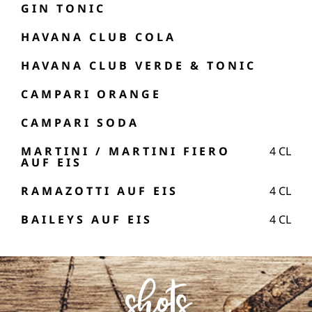
GIN TONIC
HAVANA CLUB COLA
HAVANA CLUB VERDE & TONIC
CAMPARI ORANGE
CAMPARI SODA
MARTINI / MARTINI FIERO
4
CL
AUF EIS
RAMAZOTTI AUF EIS
4
CL
BAILEYS AUF EIS
4
CL
shots