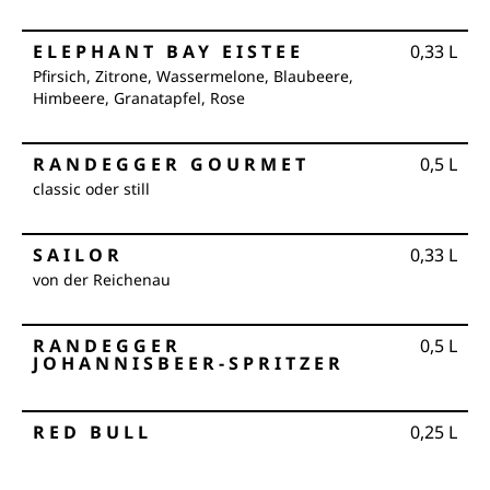
ELEPHANT BAY EISTEE
0,33
L
Pfirsich, Zitrone, Wassermelone, Blaubeere,
Himbeere, Granatapfel, Rose
RANDEGGER GOURMET
0,5
L
classic oder still
SAILOR
0,33
L
von der Reichenau
RANDEGGER
0,5
L
JOHANNISBEER-SPRITZER
RED BULL
0,25
L